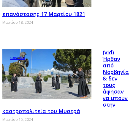
επανάστασης 17 Μαρτίου 1821
Μαρτίου 18, 2024
(vid)
Ήρθαν
ΚΟΙΝΩΝΙΑ
από
Νορβηγία
& δεν
τους
άφησαν
να μπουν
στην
καστροπολιτεία του Μυστρά
Μαρτίου 15, 2024