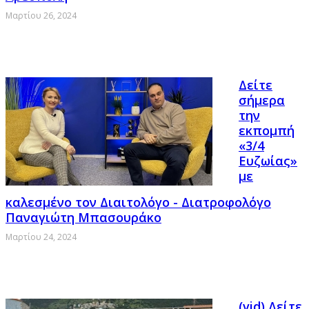
Μαρτίου 26, 2024
Δείτε
σήμερα
ΥΓΕΙΑ
την
εκπομπή
«3/4
Ευζωίας»
με
καλεσμένο τον Διαιτολόγο - Διατροφολόγο
Παναγιώτη Μπασουράκο
Μαρτίου 24, 2024
(vid) Δείτε