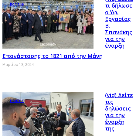
τι δήλωσε
ΠΟΛΙΤΙΚΗ
ο Υφ.
Εργασίας
Β.
Σπανάκης
για την
έναρξη
Επανάστασης το 1821 από την Μάνη
Μαρτίου 18, 2024
(vid) Δείτε
τις
ΕΙΔΗΣΕΙΣ
δηλώσεις
για την
έναρξη
της