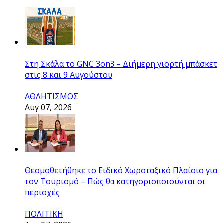
Στη Σκάλα το GNC 3on3 – Διήμερη γιορτή μπάσκετ
στις 8 και 9 Αυγούστου
ΑΘΛΗΤΙΣΜΟΣ
Αυγ 07, 2026
Θεσμοθετήθηκε το Ειδικό Χωροταξικό Πλαίσιο για
τον Τουρισμό – Πώς θα κατηγοριοποιούνται οι
περιοχές
ΠΟΛΙΤΙΚΗ