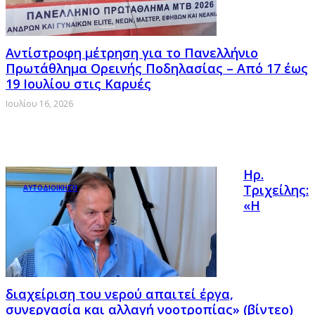
Αντίστροφη μέτρηση για το Πανελλήνιο
Πρωτάθλημα Ορεινής Ποδηλασίας – Από 17 έως
19 Ιουλίου στις Καρυές
Ιουλίου 16, 2026
Ηρ.
Τριχείλης:
ΑΥΤΟΔΙΟΙΚΗΣΗ
«Η
διαχείριση του νερού απαιτεί έργα,
συνεργασία και αλλαγή νοοτροπίας» (βίντεο)