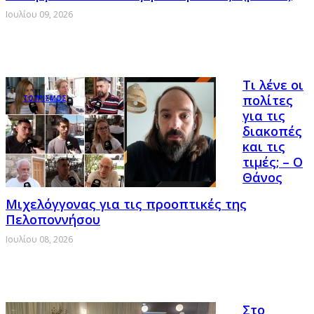
Ιουλίου 09, 2026
Τι λένε οι
πολίτες
ΤΟΥΡΙΣΜΟΣ
για τις
διακοπές
και τις
τιμές; – Ο
Θάνος
Μιχελόγγονας για τις προοπτικές της
Πελοποννήσου
Ιουλίου 08, 2026
Στο