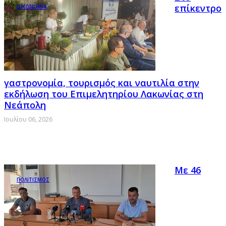
επίκεντρο
ΟΙΚΟΝΟΜΙΑ
γαστρονομία, τουρισμός και ναυτιλία στην
εκδήλωση του Επιμελητηρίου Λακωνίας στη
Νεάπολη
Ιουλίου 06, 2026
Με 46
ΠΟΛΙΤΙΣΜΟΣ