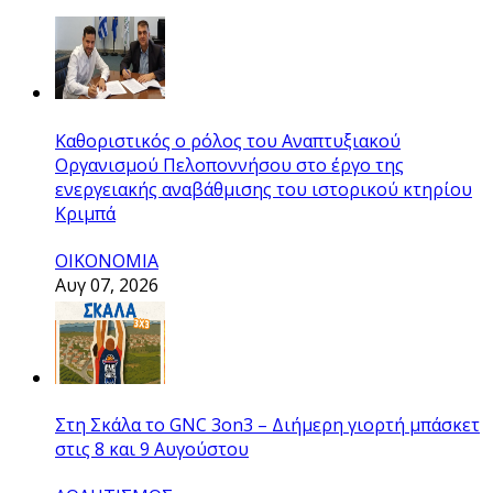
Καθοριστικός ο ρόλος του Αναπτυξιακού
Οργανισμού Πελοποννήσου στο έργο της
ενεργειακής αναβάθμισης του ιστορικού κτηρίου
Κριμπά
ΟΙΚΟΝΟΜΙΑ
Αυγ 07, 2026
Στη Σκάλα το GNC 3on3 – Διήμερη γιορτή μπάσκετ
στις 8 και 9 Αυγούστου