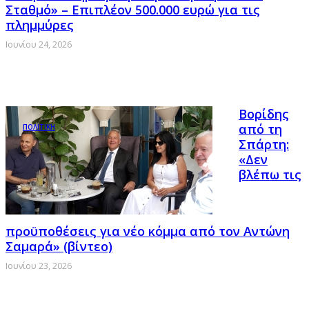
Σταθμό» – Επιπλέον 500.000 ευρώ για τις
πλημμύρες
Ιουνίου 24, 2026
Βορίδης
από τη
ΠΟΛΙΤΙΚΗ
Σπάρτη:
«Δεν
βλέπω τις
προϋποθέσεις για νέο κόμμα από τον Αντώνη
Σαμαρά» (βίντεο)
Ιουνίου 23, 2026