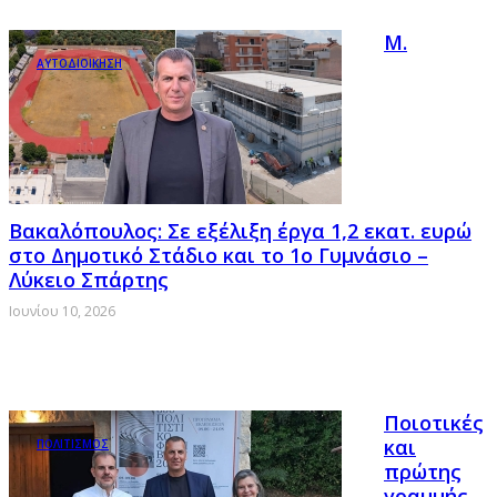
Μ.
ΑΥΤΟΔΙΟΙΚΗΣΗ
Βακαλόπουλος: Σε εξέλιξη έργα 1,2 εκατ. ευρώ
στο Δημοτικό Στάδιο και το 1ο Γυμνάσιο –
Λύκειο Σπάρτης
Ιουνίου 10, 2026
Ποιοτικές
και
ΠΟΛΙΤΙΣΜΟΣ
πρώτης
γραμμής