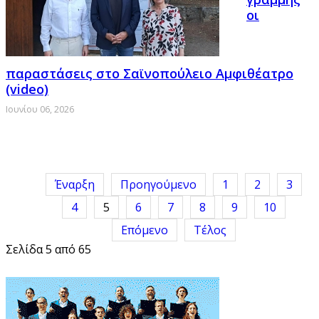
οι
παραστάσεις στο Σαϊνοπούλειο Αμφιθέατρο
(video)
Ιουνίου 06, 2026
Έναρξη
Προηγούμενο
1
2
3
4
5
6
7
8
9
10
Επόμενο
Τέλος
Σελίδα 5 από 65