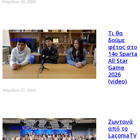
Απριλίου 30, 2026
Τι θα
δούμε
ΑΘΛΗΤΙΣΜΟΣ
φέτος στο
14ο Sparta
All Star
Game
2026
(video)
Απριλίου 27, 2026
Ζωντανά
από το
ΠΟΛΙΤΙΣΜΟΣ
LaconiaTV