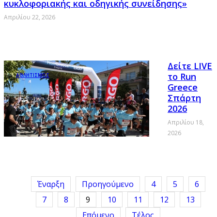
κυκλοφοριακής και οδηγικής συνείδησης»
Απριλίου 22, 2026
Δείτε LIVE
το Run
ΑΘΛΗΤΙΣΜΟΣ
Greece
Σπάρτη
2026
Απριλίου 18,
2026
Έναρξη
Προηγούμενο
4
5
6
7
8
9
10
11
12
13
Επόμενο
Τέλος