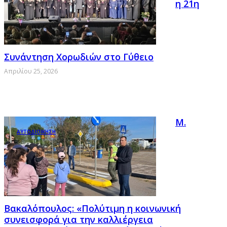
η 21η
Συνάντηση Χορωδιών στο Γύθειο
Απριλίου 25, 2026
Μ.
ΑΥΤΟΔΙΟΙΚΗΣΗ
Βακαλόπουλος: «Πολύτιμη η κοινωνική
συνεισφορά για την καλλιέργεια