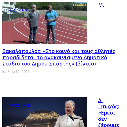
Μ.
ΑΘΛΗΤΙΣΜΟΣ
Βακαλόπουλος: «Στο κοινό και τους αθλητές
παραδίδεται το ανακαινισμένο Δημοτικό
Στάδιο του Δήμου Σπάρτης» (βίντεο)
Ιουλίου 31, 2026
Δ.
Πτωχός:
ΑΥΤΟΔΙΟΙΚΗΣΗ
«Εμείς
δεν
ξέρουμε