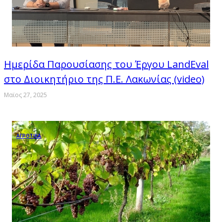
Ημερίδα Παρουσίασης του Έργου LandEval
στο Διοικητήριο της Π.Ε. Λακωνίας (video)
Μαϊος 27, 2025
ΑΓΡΟΤΙΚΑ