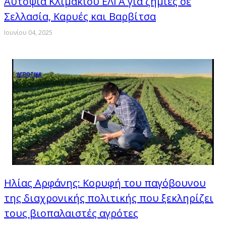
Αυτοψία Κλιμακίου ΕΛΓΑ για ζημιές σε
Σελλασία, Καρυές και Βαρβίτσα
Ιουνίου 04, 2025
ΑΓΡΟΤΙΚΑ
Ηλίας Αρφάνης: Κορυφή του παγόβουνου
της διαχρονικής πολιτικής που ξεκληρίζει
τους βιοπαλαιστές αγρότες