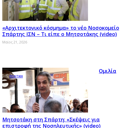
«Αρχιτεκτονικό κόσμημα» το νέο Νοσοκομείο
Σπάρτης ΙΣΝ – Τι είπε ο Μητσοτάκης (video)
Μαϊος 21, 2026
Ομιλία
ΠΟΛΙΤΙΚΗ
Μητσοτάκη στη Σπάρτη: «Σκέψεις για
επιστροφή της Νοσηλευτικής» (video)