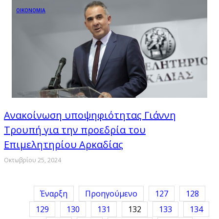
ΟΙΚΟΝΟΜΙΑ
Ανακοίνωση υποψηφιότητας Γιάννη
Τρουπή για την προεδρία του
Επιμελητηρίου Αρκαδίας
Οκτωβρίου 25, 2024
Έναρξη
Προηγούμενο
127
128
129
130
131
132
133
134