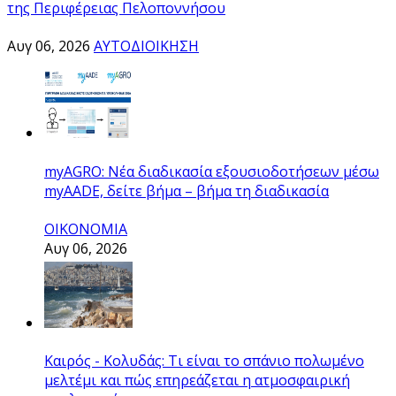
της Περιφέρειας Πελοποννήσου
Αυγ 06, 2026
ΑΥΤΟΔΙΟΙΚΗΣΗ
myAGRO: Νέα διαδικασία εξουσιοδοτήσεων μέσω
myAADE, δείτε βήμα – βήμα τη διαδικασία
ΟΙΚΟΝΟΜΙΑ
Αυγ 06, 2026
Καιρός - Κολυδάς: Τι είναι το σπάνιο πολωμένο
μελτέμι και πώς επηρεάζεται η ατμοσφαιρική