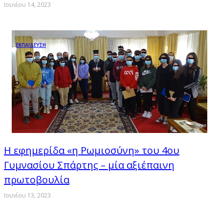
Ιουνίου 14, 2023
ΕΚΠΑΙΔΕΥΣΗ
Η εφημερίδα «η Ρωμιοσύνη» του 4ου
Γυμνασίου Σπάρτης – μία αξιέπαινη
πρωτοβουλία
Ιουνίου 13, 2023