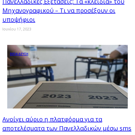
Πανελλαδικές Εξετάσεις: Τα «κλειδιά» του
Μηχανογραφικού – Τι να προσέξουν οι
υποψήφιοι
Ιουνίου 17, 2023
ΕΚΠΑΙΔΕΥΣΗ
Ανοίγει αύριο η πλατφόρμα για τα
αποτελέσματα των Πανελλαδικών μέσω sms