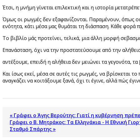
Έτσι, η μνήμη γίνεται επιλεκτική και η ιστορία μετατρέπε
Όμως οι ρωγμές δεν εξαφανίζονται. Παραμένουν, όπως οι 
ενότητα, κάτι μέσα μας θυμάται τη διάσπαση. Κάθε φορά π
Το βιβλίο μάς προτείνει, τελικά, μια άλλη μορφή σεβασμ
Επανάσταση, όχι να την προστατεύσουμε από την αλήθεια 
αντέξουμε, επειδή η αλήθεια δεν μειώνει τα γεγονότα, τα 
Και ίσως εκεί, μέσα σε αυτές τις ρωγμές, να βρίσκεται τ
αναγκάζει να κοιτάξουμε ξανά, όχι τι έγινε, αλλά πώς έγι
« Γράφει ο Άγης Βερούτης: Γιατί η κυβέρνηση πρέπ
Γράφει ο Β. Μητράκος: Τα Ελληνάκια - Η Εθνική Γιο
Σταθμό Σπάρτης »