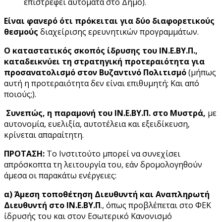
επιστρέφει αυτόματα στο Δήμο).
Είναι φανερό ότι πρόκειται για δύο διαφορετικούς
θεσμούς
διαχείρισης ερευνητικών προγραμμάτων.
Ο καταστατικός σκοπός ίδρυσης του ΙΝ.Ε.ΒΥ.Π.,
καταδεικνύει τη στρατηγική προτεραιότητα για
προσανατολισμό στον Βυζαντινό Πολιτισμό
(μήπως
αυτή η προτεραιότητα δεν είναι επιθυμητή; Και από
ποιούς;).
Συνεπώς, η παραμονή του ΙΝ.Ε.ΒΥ.Π. στο Μυστρά,
με
αυτονομία, ευελιξία, αυτοτέλεια και εξειδίκευση,
κρίνεται απαραίτητη.
ΠΡΟΤΑΣΗ:
Το Ινστιτούτο μπορεί να συνεχίσει
απρόσκοπτα τη λειτουργία του, εάν δρομολογηθούν
άμεσα οι παρακάτω ενέργειες:
α) Άμεση τοποθέτηση Διευθυντή και Αναπληρωτή
Διευθυντή στο ΙΝ.Ε.ΒΥ.Π
., όπως προβλέπεται στο ΦΕΚ
ίδρυσής του και στον Εσωτερικό Κανονισμό