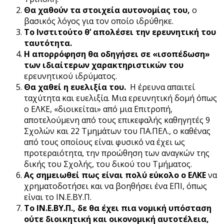
Θα χαθούν τα στοιχεία αυτονομίας του,
ο
βασικός λόγος για τον οποίο ιδρύθηκε.
Το Ινστιτούτο θ’ απολέσει την ερευνητική του
ταυτότητα.
Η απορρόφηση θα οδηγήσει σε «ισοπέδωση»
των ιδιαίτερων χαρακτηριστικών του
ερευνητικού ιδρύματος.
Θα χαθεί η ευελιξία του.
Η έρευνα απαιτεί
ταχύτητα και ευελιξία. Μια ερευνητική δομή όπως
ο ΕΛΚΕ, «διοικείται» από μια Επιτροπή,
αποτελούμενη από τους επικεφαλής καθηγητές 9
Σχολών και 22 Τμημάτων του ΠΑ.ΠΕΛ., ο καθένας
από τους οποίους είναι φυσικό να έχει ως
προτεραιότητα, την προώθηση των αναγκών της
δικής του Σχολής, του δικού του Τμήματος.
Ας σημειωθεί πως είναι πολύ εύκολο ο ΕΛΚΕ
να
χρηματοδοτήσει και να βοηθήσει ένα ΕΠΙ, όπως
είναι το ΙΝ.Ε.ΒΥ.Π.
Το ΙΝ.Ε.ΒΥ.Π., δε θα έχει πια νομική υπόσταση
ούτε διοικητική και οικονομική αυτοτέλεια,