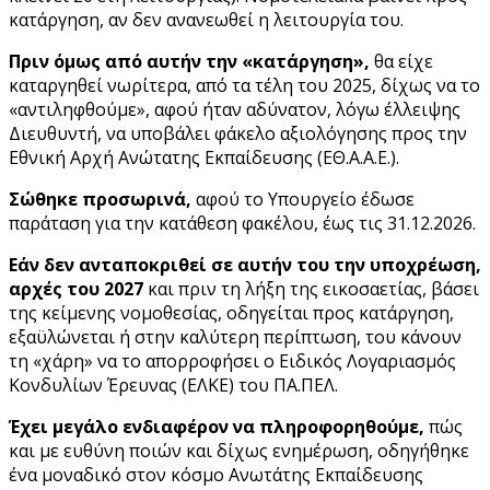
κατάργηση, αν δεν ανανεωθεί η λειτουργία του.
Πριν όμως από αυτήν την «κατάργηση»,
θα είχε
καταργηθεί νωρίτερα, από τα τέλη του 2025, δίχως να το
«αντιληφθούμε», αφού ήταν αδύνατον, λόγω έλλειψης
Διευθυντή, να υποβάλει φάκελο αξιολόγησης προς την
Εθνική Αρχή Ανώτατης Εκπαίδευσης (ΕΘ.Α.Α.Ε.).
Σώθηκε προσωρινά,
αφού το Υπουργείο έδωσε
παράταση για την κατάθεση φακέλου, έως τις 31.12.2026.
Εάν δεν ανταποκριθεί σε αυτήν του την υποχρέωση,
αρχές του 2027
και πριν τη λήξη της εικοσαετίας, βάσει
της κείμενης νομοθεσίας, οδηγείται προς κατάργηση,
εξαϋλώνεται ή στην καλύτερη περίπτωση, του κάνουν
τη «χάρη» να το απορροφήσει ο Ειδικός Λογαριασμός
Κονδυλίων Έρευνας (ΕΛΚΕ) του ΠΑ.ΠΕΛ.
Έχει μεγάλο ενδιαφέρον να πληροφορηθούμε,
πώς
και με ευθύνη ποιών και δίχως ενημέρωση, οδηγήθηκε
ένα μοναδικό στον κόσμο Ανωτάτης Εκπαίδευσης