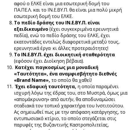
αφού ο ΕΛΚΕ είναι μια εσωτερική δομή του
ΠΑ.ΠΕ.Λ. και το ΙΝ.Ε.ΒΥ.Π. θα είναι μια πολύ μικρή
εσωτερική δομή του ΕΛΚΕ.
Το πεδίο δράσης του ΙΝ.Ε.ΒΥ.Π. είναι
εξειδικευμένο
(έχει συγκεκριμένα ερευνητικά
πεδία), ενώ το πεδίο δράσης του ΕΛΚΕ, έχει
εκατοντάδες εντελώς διαφορετικά μεταξύ τους,
ερευνητικά έργα· κι άλλες προτεραιότητες!
Το ΙΝ.Ε.ΒΥ.Π. έχει διοικητική σταθερότητα
(εφόσον έχει Διοίκηση βέβαια).
Κατέχει παγκοσμίως μια μοναδική
«Ταυτότητα», ένα αναμφισβήτητο διεθνές
«Brand Name»,
το οποίο θα χαθεί!
Έχει εδαφική ταυτότητα,
η οποία παραμένει
ισχυρή λόγω της έδρας του, στο Μυστρά, όμως μια
«απομάκρυνση» από αυτήν, θα αποδυναμώσει
σταδιακά τον τοπικό χαρακτήρα του Ινστιτούτου.
Ας σημειωθεί πως με την απόφαση κατάργησης, το
εντυπωσιακό κτίριο, το οποίο στεγάζεται στις
παρυφές της Βυζαντινής Καστροπολιτείας,