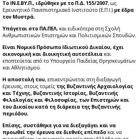
Το ΙΝ.Ε.ΒΥ.Π., ιδρύθηκε με το Π.Δ. 155/2007
, ως
Ερευνητικό Πανεπιστημιακό Ινστιτούτο (Ε.Π.Ι.)
με έδρα
τον Μυστρά.
Υπάγεται στο ΠΑ.ΠΕΛ.
και ειδικότερα στη Σχολή
Ανθρωπιστικών Επιστημών και Πολιτισμικών Σπουδών.
Είναι Νομικό Πρόσωπο Ιδιωτικού Δικαίου,
έχει
οικονομική και διοικητική αυτοτέλεια
και
εποπτεύεται από το Υπουργείο Παιδείας Θρησκευμάτων
και Αθλητισμού.
Η αποστολή του,
επικεντρώνεται στη διεξαγωγή
έρευνας, στους τομείς
της Βυζαντινής Αρχαιολογίας
και Τέχνης, Βυζαντινής Ιστορίας, Βυζαντινής
Φιλολογίας και Φιλοσοφίας, των Επιστημών και
του Δικαίου κατά τη διάρκεια της Βυζαντινής
περιόδου.
Επίσης, συστάθηκε για να διεξαγάγει και να
προωθεί την έρευνα σε διεθνές επίπεδο
και να