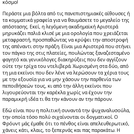
κόσμο!
Περάστε μια βόλτα από τις πανεπιστημιακές αίθουσες ή
τα κομματικά γραφεία για να θαυμάσετε το μεγαλείο της
απόστασης. Εκεί, η λεγόμενη ακαδημαϊκή Αριστερά
μηρυκάζει παλιά κλισέ με μια ορολογία που χρειάζεται
μεταφραστή, προσπαθώντας να κρύψει την αποστροφή
της απέναντι στην πράξη. Είναι μια Αριστερά που στήνει
τον πάγκο της στις πλατείες, πουλώντας ξαναζεσταμένο
φαγητό και γενικόλογες διακηρύξεις που δεν αγγίζουν
ούτε την τρίχα του ντελιβερά. Χωρισμένη στα δύο, από
τη μια εκείνοι που δεν λένε να λερώσουν τα χέρια τους
με την εξουσία για να μην χάσουν την παρθενία των
πεποιθήσεών τους, κι από την άλλη εκείνοι που
λιγουρεύονται την καρέκλα χωρίς να έχουν την
παραμικρή ιδέα τι θα την κάνουν αν την πάρουν.
Εδώ είναι που η πολιτική συναντά την ψυχαναλυσούλα,
την οποία τόσο πολύ σιχαίνονται οι δογματικοί. Ο
Φρόυντ μάς έμαθε ότι το πένθος είναι απελευθερωτικό,
χάνεις κάτι, κλαις, το ξεπερνάς και πας παρακάτω. Η