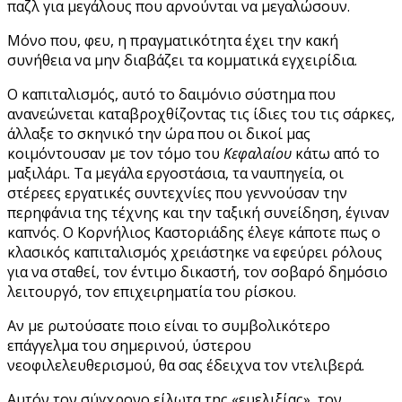
παζλ για μεγάλους που αρνούνται να μεγαλώσουν.
Μόνο που, φευ, η πραγματικότητα έχει την κακή
συνήθεια να μην διαβάζει τα κομματικά εγχειρίδια.
Ο καπιταλισμός, αυτό το δαιμόνιο σύστημα που
ανανεώνεται καταβροχθίζοντας τις ίδιες του τις σάρκες,
άλλαξε το σκηνικό την ώρα που οι δικοί μας
κοιμόντουσαν με τον τόμο του
Κεφαλαίου
κάτω από το
μαξιλάρι. Τα μεγάλα εργοστάσια, τα ναυπηγεία, οι
στέρεες εργατικές συντεχνίες που γεννούσαν την
περηφάνια της τέχνης και την ταξική συνείδηση, έγιναν
καπνός. Ο Κορνήλιος Καστοριάδης έλεγε κάποτε πως ο
κλασικός καπιταλισμός χρειάστηκε να εφεύρει ρόλους
για να σταθεί, τον έντιμο δικαστή, τον σοβαρό δημόσιο
λειτουργό, τον επιχειρηματία του ρίσκου.
Αν με ρωτούσατε ποιο είναι το συμβολικότερο
επάγγελμα του σημερινού, ύστερου
νεοφιλελευθερισμού, θα σας έδειχνα τον ντελιβερά.
Αυτόν τον σύγχρονο είλωτα της «ευελιξίας», τον