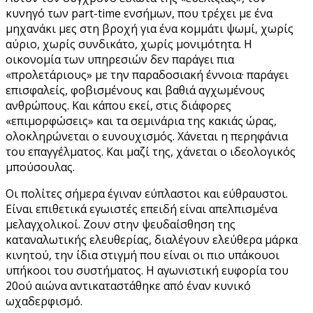
κυνηγό των part-time ενσήμων, που τρέχει με ένα
μηχανάκι μες στη βροχή για ένα κομμάτι ψωμί, χωρίς
αύριο, χωρίς συνδικάτο, χωρίς μονιμότητα. Η
οικονομία των υπηρεσιών δεν παράγει πια
«προλετάριους» με την παραδοσιακή έννοια· παράγει
επισφαλείς, φοβισμένους και βαθιά αγχωμένους
ανθρώπους. Και κάπου εκεί, στις διάφορες
«επιμορφώσεις» και τα σεμινάρια της κακιάς ώρας,
ολοκληρώνεται ο ευνουχισμός. Χάνεται η περηφάνια
του επαγγέλματος. Και μαζί της, χάνεται ο ιδεολογικός
μπούσουλας.
Οι πολίτες σήμερα έγιναν εύπλαστοι και εύθραυστοι.
Είναι επιθετικά εγωιστές επειδή είναι απελπισμένα
μελαγχολικοί. Ζουν στην ψευδαίσθηση της
καταναλωτικής ελευθερίας, διαλέγουν ελεύθερα μάρκα
κινητού, την ίδια στιγμή που είναι οι πιο υπάκουοι
υπήκοοι του συστήματος. Η αγωνιστική ευφορία του
20ού αιώνα αντικαταστάθηκε από έναν κυνικό
ωχαδερφισμό.