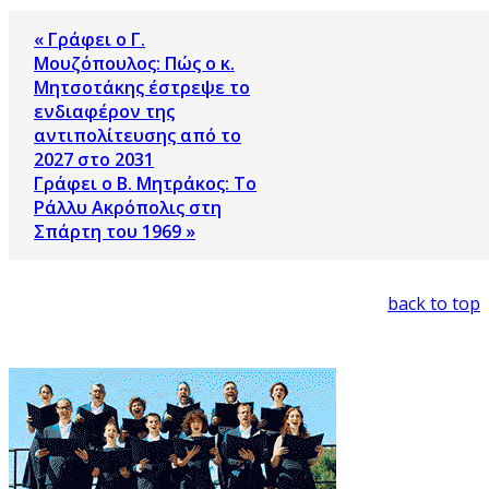
« Γράφει ο Γ.
Μουζόπουλος: Πώς ο κ.
Μητσοτάκης έστρεψε το
ενδιαφέρον της
αντιπολίτευσης από το
2027 στο 2031
Γράφει ο Β. Μητράκος: Το
Ράλλυ Ακρόπολις στη
Σπάρτη του 1969 »
back to top