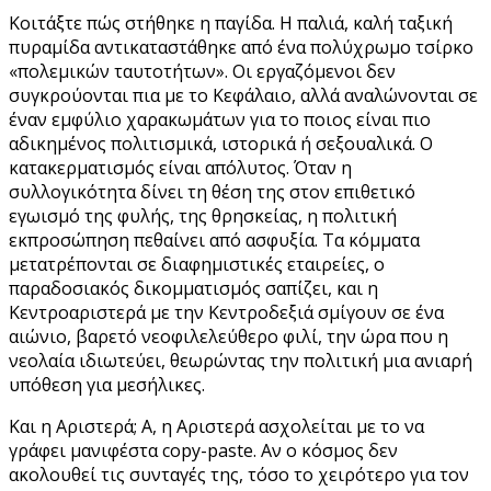
Κοιτάξτε πώς στήθηκε η παγίδα. Η παλιά, καλή ταξική
πυραμίδα αντικαταστάθηκε από ένα πολύχρωμο τσίρκο
«πολεμικών ταυτοτήτων». Οι εργαζόμενοι δεν
συγκρούονται πια με το Κεφάλαιο, αλλά αναλώνονται σε
έναν εμφύλιο χαρακωμάτων για το ποιος είναι πιο
αδικημένος πολιτισμικά, ιστορικά ή σεξουαλικά. Ο
κατακερματισμός είναι απόλυτος. Όταν η
συλλογικότητα δίνει τη θέση της στον επιθετικό
εγωισμό της φυλής, της θρησκείας, η πολιτική
εκπροσώπηση πεθαίνει από ασφυξία. Τα κόμματα
μετατρέπονται σε διαφημιστικές εταιρείες, ο
παραδοσιακός δικομματισμός σαπίζει, και η
Κεντροαριστερά με την Κεντροδεξιά σμίγουν σε ένα
αιώνιο, βαρετό νεοφιλελεύθερο φιλί, την ώρα που η
νεολαία ιδιωτεύει, θεωρώντας την πολιτική μια ανιαρή
υπόθεση για μεσήλικες.
Και η Αριστερά; Α, η Αριστερά ασχολείται με το να
γράφει μανιφέστα copy-paste. Αν ο κόσμος δεν
ακολουθεί τις συνταγές της, τόσο το χειρότερο για τον