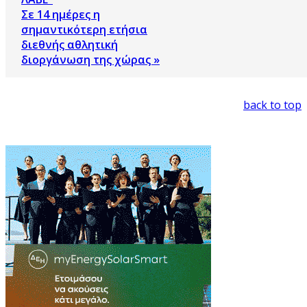
Σε 14 ημέρες η
σημαντικότερη ετήσια
διεθνής αθλητική
διοργάνωση της χώρας »
back to top