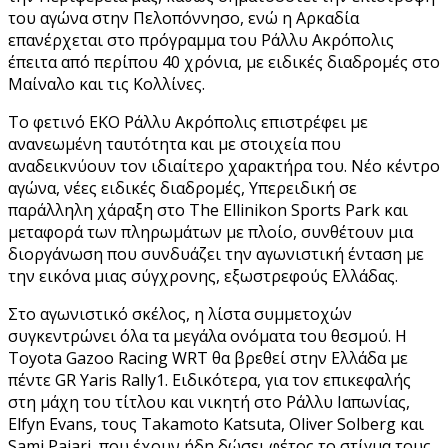
του αγώνα στην Πελοπόννησο, ενώ η Αρκαδία
επανέρχεται στο πρόγραμμα του Ράλλυ Ακρόπολις
έπειτα από περίπου 40 χρόνια, με ειδικές διαδρομές στο
Μαίναλο και τις Κολλίνες.
Το φετινό EKO Ράλλυ Ακρόπολις επιστρέφει με
ανανεωμένη ταυτότητα και με στοιχεία που
αναδεικνύουν τον ιδιαίτερο χαρακτήρα του. Νέο κέντρο
αγώνα, νέες ειδικές διαδρομές, Υπερειδική σε
παράλληλη χάραξη στο The Ellinikon Sports Park και
μεταφορά των πληρωμάτων με πλοίο, συνθέτουν μια
διοργάνωση που συνδυάζει την αγωνιστική ένταση με
την εικόνα μιας σύγχρονης, εξωστρεφούς Ελλάδας.
Στο αγωνιστικό σκέλος, η λίστα συμμετοχών
συγκεντρώνει όλα τα μεγάλα ονόματα του θεσμού. Η
Toyota Gazoo Racing WRT θα βρεθεί στην Ελλάδα με
πέντε GR Yaris Rally1. Ειδικότερα, για τον επικεφαλής
στη μάχη του τίτλου και νικητή στο Ράλλυ Ιαπωνίας,
Elfyn Evans, τους Takamoto Katsuta, Oliver Solberg και
Sami Pajari, που έχουν ήδη δώσει φέτος το στίγμα τους,