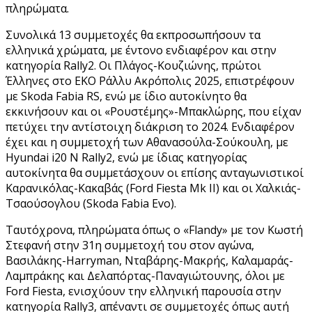
πληρώματα.
Συνολικά 13 συμμετοχές θα εκπροσωπήσουν τα
ελληνικά χρώματα, με έντονο ενδιαφέρον και στην
κατηγορία Rally2. Οι Πλάγος-Κουζιώνης, πρώτοι
Έλληνες στο EKO Ράλλυ Ακρόπολις 2025, επιστρέφουν
με Skoda Fabia RS, ενώ με ίδιο αυτοκίνητο θα
εκκινήσουν και οι «Ρουστέμης»-Μπακλώρης, που είχαν
πετύχει την αντίστοιχη διάκριση το 2024. Ενδιαφέρον
έχει και η συμμετοχή των Αθανασούλα-Σούκουλη, με
Hyundai i20 N Rally2, ενώ με ίδιας κατηγορίας
αυτοκίνητα θα συμμετάσχουν οι επίσης ανταγωνιστικοί
Καρανικόλας-Κακαβάς (Ford Fiesta Mk II) και οι Χαλκιάς-
Τσαούσογλου (Skoda Fabia Evo).
Ταυτόχρονα, πληρώματα όπως ο «Flandy» με τον Κωστή
Στεφανή στην 31η συμμετοχή του στον αγώνα,
Βασιλάκης-Harryman, Νταβάρης-Μακρής, Καλαμαράς-
Λαμπράκης και Δελαπόρτας-Παναγιώτουνης, όλοι με
Ford Fiesta, ενισχύουν την ελληνική παρουσία στην
κατηγορία Rally3, απέναντι σε συμμετοχές όπως αυτή