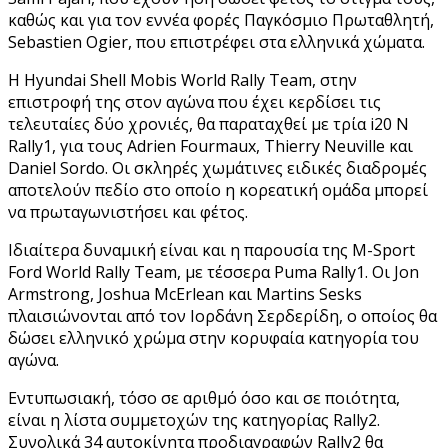
καθώς και για τον εννέα φορές Παγκόσμιο Πρωταθλητή,
Sebastien Ogier, που επιστρέφει στα ελληνικά χώματα.
Η Hyundai Shell Mobis World Rally Team, στην
επιστροφή της στον αγώνα που έχει κερδίσει τις
τελευταίες δύο χρονιές, θα παραταχθεί με τρία i20 N
Rally1, για τους Adrien Fourmaux, Thierry Neuville και
Daniel Sordo. Οι σκληρές χωμάτινες ειδικές διαδρομές
αποτελούν πεδίο στο οποίο η κορεατική ομάδα μπορεί
να πρωταγωνιστήσει και φέτος.
Ιδιαίτερα δυναμική είναι και η παρουσία της M-Sport
Ford World Rally Team, με τέσσερα Puma Rally1. Οι Jon
Armstrong, Joshua McErlean και Martins Sesks
πλαισιώνονται από τον Ιορδάνη Σερδερίδη, ο οποίος θα
δώσει ελληνικό χρώμα στην κορυφαία κατηγορία του
αγώνα.
Εντυπωσιακή, τόσο σε αριθμό όσο και σε ποιότητα,
είναι η λίστα συμμετοχών της κατηγορίας Rally2.
Συνολικά 34 αυτοκίνητα προδιαγραφών Rally2 θα