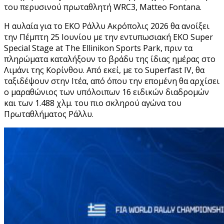
του περυσινού πρωταθλητή WRC3, Matteo Fontana.
Η αυλαία για το EKO Ράλλυ Ακρόπολις 2026 θα ανοίξει
την Πέμπτη 25 Ιουνίου με την εντυπωσιακή ΕΚΟ Super
Special Stage at The Ellinikon Sports Park, πριν τα
πληρώματα καταλήξουν το βράδυ της ίδιας ημέρας στο
Λιμάνι της Κορίνθου. Από εκεί, με το Superfast IV, θα
ταξιδέψουν στην Ιτέα, από όπου την επομένη θα αρχίσει
ο μαραθώνιος των υπόλοιπων 16 ειδικών διαδρομών
και των 1.488 χλμ. του πιο σκληρού αγώνα του
Πρωταθλήματος Ράλλυ.