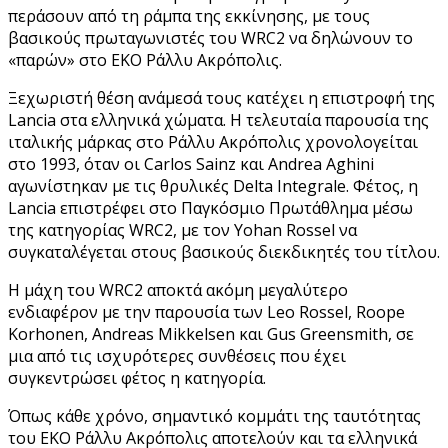
περάσουν από τη ράμπα της εκκίνησης, με τους
βασικούς πρωταγωνιστές του WRC2 να δηλώνουν το
«παρών» στο EKO Ράλλυ Ακρόπολις.
Ξεχωριστή θέση ανάμεσά τους κατέχει η επιστροφή της
Lancia στα ελληνικά χώματα. Η τελευταία παρουσία της
ιταλικής μάρκας στο Ράλλυ Ακρόπολις χρονολογείται
στο 1993, όταν οι Carlos Sainz και Andrea Aghini
αγωνίστηκαν με τις θρυλικές Delta Integrale. Φέτος, η
Lancia επιστρέφει στο Παγκόσμιο Πρωτάθλημα μέσω
της κατηγορίας WRC2, με τον Yohan Rossel να
συγκαταλέγεται στους βασικούς διεκδικητές του τίτλου.
Η μάχη του WRC2 αποκτά ακόμη μεγαλύτερο
ενδιαφέρον με την παρουσία των Leo Rossel, Roope
Korhonen, Andreas Mikkelsen και Gus Greensmith, σε
μια από τις ισχυρότερες συνθέσεις που έχει
συγκεντρώσει φέτος η κατηγορία.
Όπως κάθε χρόνο, σημαντικό κομμάτι της ταυτότητας
του EKO Ράλλυ Ακρόπολις αποτελούν και τα ελληνικά