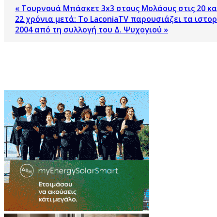
« Τουρνουά Μπάσκετ 3x3 στους Μολάους στις 20 και
22 χρόνια μετά: Το LaconiaTV παρουσιάζει τα ιστο
2004 από τη συλλογή του Δ. Ψυχογιού »