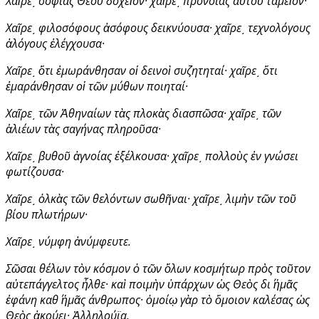
Χαῖρε͵ σοφίας Θεοῦ δοχεῖον· χαῖρε͵ προνοίας αὐτοῦ ταμεῖον·
Χαῖρε͵ φιλοσόφους ἀσόφους δεικνύουσα· χαῖρε͵ τεχνολόγους
ἀλόγους ἐλέγχουσα·
Χαῖρε͵ ὅτι ἐμωράνθησαν οἱ δεινοὶ συζητηταί· χαῖρε͵ ὅτι
ἐμαράνθησαν οἱ τῶν μύθων ποιηταί·
Χαῖρε͵ τῶν Ἀθηναίων τὰς πλοκὰς διασπῶσα· χαῖρε͵ τῶν
ἁλιέων τὰς σαγήνας πληροῦσα·
Χαῖρε͵ βυθοῦ ἀγνοίας ἐξέλκουσα· χαῖρε͵ πολλοὺς ἐν γνώσει
φωτίζουσα·
Χαῖρε͵ ὁλκὰς τῶν θελόντων σωθῆναι· χαῖρε͵ λιμὴν τῶν τοῦ
βίου πλωτήρων·
Χαῖρε͵ νύμφη ἀνύμφευτε.
Σῶσαι θέλων τὸν κόσμον ὁ τῶν ὅλων κοσμήτωρ πρὸς τοῦτον
αὐτεπάγγελτος ἦλθε· καὶ ποιμὴν ὑπάρχων ὡς Θεὸς δι΄ ἡμᾶς
ἐφάνη καθ΄ ἡμᾶς άνθρωπος· ὁμοίῳ γὰρ τὸ ὅμοιον καλέσας ὡς
Θεὸς ἀκούει· Ἀλληλούϊα.