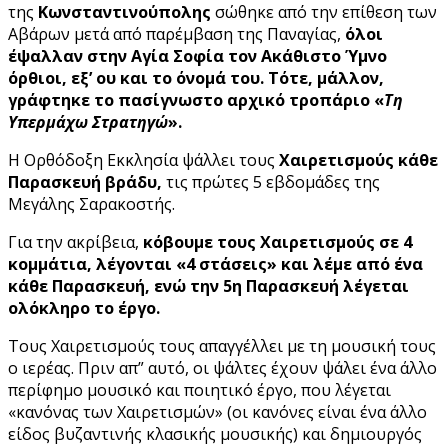
της
Κωνσταντινούπολης
σώθηκε από την επίθεση των
Αβάρων μετά από παρέμβαση της Παναγίας,
όλοι
έψαλλαν στην Αγία Σοφία τον Ακάθιστο Ύμνο
όρθιοι, εξ’ ου και το όνομά του. Τότε, μάλλον,
γράφτηκε το πασίγνωστο αρχικό τροπάριο «
Τη
Υπερμάχω Στρατηγώ
».
Η Ορθόδοξη Εκκλησία ψάλλει τους
Χαιρετισμούς κάθε
Παρασκευή βράδυ,
τις πρώτες 5 εβδομάδες της
Μεγάλης Σαρακοστής.
Για την ακρίβεια,
κόβουμε τους Χαιρετισμούς σε 4
κομμάτια, λέγονται «4 στάσεις» και λέμε από ένα
κάθε Παρασκευή, ενώ την 5η Παρασκευή λέγεται
ολόκληρο το έργο.
Τους Χαιρετισμούς τους απαγγέλλει με τη μουσική τους
ο ιερέας. Πριν απ” αυτό, οι ψάλτες έχουν ψάλει ένα άλλο
περίφημο μουσικό και ποιητικό έργο, που λέγεται
«κανόνας των Χαιρετισμών» (οι κανόνες είναι ένα άλλο
είδος βυζαντινής κλασικής μουσικής) και δημιουργός