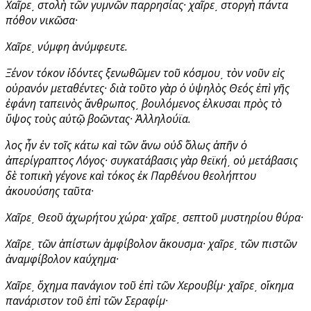
Χαῖρε͵ στολὴ τῶν γυμνῶν παρρησίας· χαῖρε͵ στοργὴ πάντα
πόθον νικῶσα·
Χαῖρε͵ νύμφη ἀνύμφευτε.
Ξένον τόκον ἰδόντες ξενωθῶμεν τοῦ κόσμου͵ τὸν νοῦν εἰς
οὐρανόν μεταθέντες· διὰ τοῦτο γὰρ ὁ ὑψηλὸς Θεός ἐπὶ γῆς
ἐφάνη ταπεινὸς ἄνθρωπος͵ βουλόμενος ἑλκυσαι πρὸς τὸ
ὕψος τοὺς αὐτῷ βοῶντας· Ἀλληλούϊα.
Ὅλος ἦν ἐν τοῖς κάτω καὶ τῶν ἄνω οὐδ΄ ὅλως ἀπῆν ὁ
ἀπερίγραπτος Λόγος· συγκατάβασις γὰρ θεϊκή͵ οὐ μετάβασις
δὲ τοπικὴ γέγονε καὶ τόκος ἐκ Παρθένου θεολήπτου
ἀκουούσης ταῦτα·
Χαῖρε͵ Θεοῦ ἀχωρήτου χώρα· χαῖρε͵ σεπτοῦ μυστηρίου θύρα·
Χαῖρε͵ τῶν ἀπίστων ἀμφίβολον ἄκουσμα· χαῖρε͵ τῶν πιστῶν
ἀναμφίβολον καύχημα·
Χαῖρε͵ ὄχημα πανάγιον τοῦ ἐπὶ τῶν Χερουβίμ· χαῖρε͵ οἴκημα
πανάριστον τοῦ ἐπὶ τῶν Σεραφίμ·