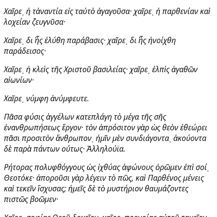
Χαῖρε͵ ἡ τἀναντία εἰς ταὐτὸ ἀγαγοῦσα· χαῖρε͵ ἡ παρθενίαν καὶ
λοχείαν ζευγνῦσα·
Χαῖρε͵ δι΄ ἧς ἐλύθη παράβασις· χαῖρε͵ δι΄ ἧς ἠνοίχθη
παράδεισος·
Χαῖρε͵ ἡ κλεὶς τῆς Χριστοῦ βασιλείας· χαῖρε͵ ἐλπὶς ἀγαθῶν
αἰωνίων·
Χαῖρε͵ νύμφη ἀνύμφευτε.
Πᾶσα φύσις ἀγγέλων κατεπλάγη τὸ μέγα τῆς σῆς
ἐνανθρωπήσεως ἔργον· τὸν ἀπρόσιτον γὰρ ὡς θεὸν ἐθεώρει
πᾶσι προσιτὸν ἄνθρωπον͵ ἡμῖν μὲν συνδιάγοντα͵ ἀκούοντα
δὲ παρὰ πάντων ούτως· Ἀλληλούϊα.
Ρήτορας πολυφθόγγους ὡς ἰχθύας ἀφώνους ὁρῶμεν ἐπὶ σοί͵
Θεοτόκε· ἀποροῦσι γὰρ λέγειν τὸ πῶς, καὶ Παρθένος μένεις
καὶ τεκεῖν ἴσχυσας; ἡμεῖς δὲ τὸ μυστήριον θαυμάζοντες
πιστῶς βοῶμεν·