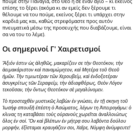
πούμε στην Παναγία, στο Θεό ή σε έναν άγιο – κι εκείνος
επίσης το ξέρει (ακόμα κι αν εμείς δεν ξέρουμε τι
θέλουμε να του πούμε, εκείνος ξέρει τι υπάρχει στην
καρδιά μας και, καθώς στρεφόμαστε προς αυτόν
πνευματικά μέσω της προσευχής που διαβάζουμε, είναι
σα να του το λέμε).
Οι σημερινοί Γ' Χαιρετισμοί
Ἄξιόν ἐστιν ὡς ἀληθῶς, μακαρίζειν σε τὴν Θεοτόκον, τὴν
ἀειμακάριστον καὶ παναμώμητον, καὶ Μητέρα τοῦ Θεοῦ
ἡμῶν. Τὴν τιμιωτέραν τῶν Χερουβείμ, καὶ ἐνδοξοτέραν
ἀσυγκρίτως τῶν Σεραφείμ, τὴν ἀδιαφθόρως, Θεὸν Λόγον
τεκοῦσαν, τὴν ὄντως Θεοτόκον σὲ μεγαλύνομεν.
Τὸ προσταχθὲν μυστικῶς λαβὼν ἐν γνώσει, ἐν τῇ σκηνη τοῦ
Ἰωσήφ σπουδῇ ἐπέστη ὁ Ἀσώματος, λέγων τη Ἀπειρογάμω: ὁ
κλινας τη καταβάσει τοὺς οὐρανούς χωρεῖται ἀναλλοιώτως
ὅλος ἐν σοί. Ὃν καὶ βλέπων ἐν μήτρᾳ σου λαβόντα δούλου
μορφήν, ἐξίσταμαι κραυγάζειν σοι, Χαῖρε, Νύμφη ἀνύμφευτε!