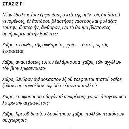
ΣΤΑΣΙΣ Γ'
Νέαν ἔδειξε κτίσιν ἐμφανίσας ὁ κτίστης ἡμῖν τοῖς ὑπ΄ αὐτοῦ
γενομένοις͵ ἐξ ἀσπόρου βλαστήσας γαστρὸς καὶ φυλάξας
ταύτην͵ ὥσπερ ἦν͵ ἄφθορον͵ ἱνα τὸ θαῦμα βλέποντες
ὑμνήσωμεν αὐτὴν βοῶντες·
Χαῖρε͵ τὸ ἄνθος τῆς ἀφθαρσίας· χαῖρε͵ τὸ στέφος τῆς
ἐγκρατείας·
Χαῖρε͵ ἀναστάσεως τύπον ἐκλάμπουσα· χαῖρε͵ τῶν ἀγγέλων
τὸν βίον ἐμφαίνουσα·
Χαῖρε͵ δένδρον ἀγλαόκαρπον ἐξ οὗ τρέφονται πιστοί· χαῖρε͵
ξύλον εὐσκιόφυλλον͵ ὑφ΄ οὗ σκέπονται πολλοί·
Χαῖρε͵ κυοφοροῦσα οδηγόν πλανωμένοις· χαῖρε͵ ἀπογεννῶσα
λυτρωτήν αιχμαλώτοις·
Χαῖρε͵ Κριτοῦ δικαίου δυσώπησις· χαῖρε͵ πολλῶν πταιόντων
συγχώρησις·