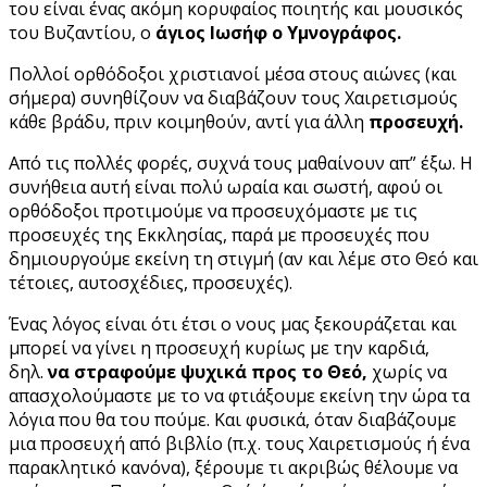
του είναι ένας ακόμη κορυφαίος ποιητής και μουσικός
του Βυζαντίου, ο
άγιος Ιωσήφ ο Υμνογράφος.
Πολλοί ορθόδοξοι χριστιανοί μέσα στους αιώνες (και
σήμερα) συνηθίζουν να διαβάζουν τους Χαιρετισμούς
κάθε βράδυ, πριν κοιμηθούν, αντί για άλλη
προσευχή.
Από τις πολλές φορές, συχνά τους μαθαίνουν απ” έξω. Η
συνήθεια αυτή είναι πολύ ωραία και σωστή, αφού οι
ορθόδοξοι προτιμούμε να προσευχόμαστε με τις
προσευχές της Εκκλησίας, παρά με προσευχές που
δημιουργούμε εκείνη τη στιγμή (αν και λέμε στο Θεό και
τέτοιες, αυτοσχέδιες, προσευχές).
Ένας λόγος είναι ότι έτσι ο νους μας ξεκουράζεται και
μπορεί να γίνει η προσευχή κυρίως με την καρδιά,
δηλ.
να στραφούμε ψυχικά προς το Θεό,
χωρίς να
απασχολούμαστε με το να φτιάξουμε εκείνη την ώρα τα
λόγια που θα του πούμε. Και φυσικά, όταν διαβάζουμε
μια προσευχή από βιβλίο (π.χ. τους Χαιρετισμούς ή ένα
παρακλητικό κανόνα), ξέρουμε τι ακριβώς θέλουμε να