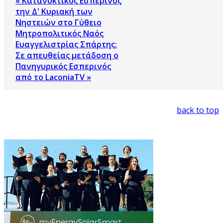
« Κατανυκτικός Εσπερινός
την Δ' Κυριακή των
Νηστειών στο Γύθειο
Μητροπολιτικός Ναός
Ευαγγελιστρίας Σπάρτης:
Σε απευθείας μετάδοση ο
Πανηγυρικός Εσπερινός
από το LaconiaTV »
back to top