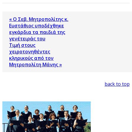
« Ο Σεβ. Μητροπολίτης κ.
Ευστάθιος υποδέχθηκε
εγκάρδια τα παιδιά της
γενέτειράς του
Τιμή στους
χειροτονηθέντες
κληρικούς από τον
Μητροπολίτη Μάνης »
back to top