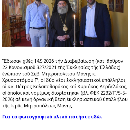
Ἔδωσαν χθές 14.5.2026 τήν Διαβεβαίωση (κατ' ἄρθρον
22 Κανονισμοῦ 327/2021 τῆς Ἐκκλησίας τῆς Ἑλλάδος)
ἐνώπιον τοῦ Σεβ. Μητροπολίτου Μάνης κ.
Χρυσοστόμου Γ', οἱ δύο νέοι ἐκκλησιαστικοί ὑπάλληλοι,
οἱ κ.κ. Πέτρος Καλαποθαράκος καί Κυριάκος Δερδελάκος,
οἱ ὁποῖοι καί νομίμως διορίστηκαν (βλ. ΦΕΚ 2232/Γ'/5-5-
2026) σέ κενή ὀργανική θέση ἐκκλησιαστικοῦ ὑπαλλήλου
τῆς Ἱερᾶς Μητροπόλεως Μάνης.
Για το φωτογραφικό υλικό πατήστε εδώ.