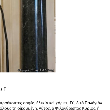
 Γ΄
ροέκοπτες σοφίᾳ, ἡλικίᾳ καὶ χάριτι, Σύ, ὁ τὸ Πανάγιὸν
όλους τῇ οἰκουμένῃ, Αὐτός, ὁ Φιλάνθρωπος Κύριος, ἡ