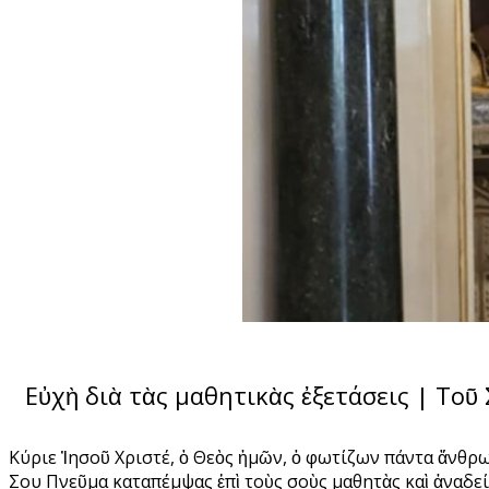
Εὐχὴ διὰ τὰς μαθητικὰς ἐξετάσεις | Το
Κύριε Ἰησοῦ Χριστέ, ὁ Θεὸς ἡμῶν, ὁ φωτίζων πάντα ἄνθρωπο
Σου Πνεῦμα καταπέμψας ἐπὶ τοὺς σοὺς μαθητὰς καὶ ἀναδε