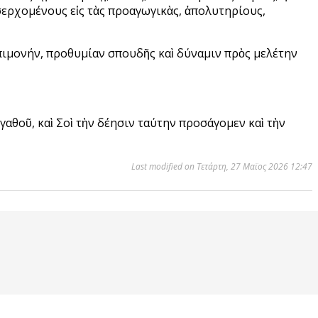
σερχομένους εἰς τὰς προαγωγικὰς, ἀπολυτηρίους,
ἐπιμονήν, προθυμίαν σπουδῆς καὶ δύναμιν πρὸς μελέτην
ἀγαθοῦ, καὶ Σοὶ τὴν δέησιν ταύτην προσάγομεν καὶ τὴν
Last modified on Τετάρτη, 27 Μαϊος 2026 12:47