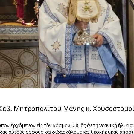
ῦ Σεβ. Μητροπολίτου Μάνης κ. Χρυσοστόμου
ν ἐρχόμενον εἰς τὸν κόσμον, Σὺ, ὅς ἐν τῇ νεανικῇ ἡλικίᾳ π
ίξας αὐτοὺς σοφοὺς καὶ διδασκάλους καὶ θεοκήρυκας ἀποστ