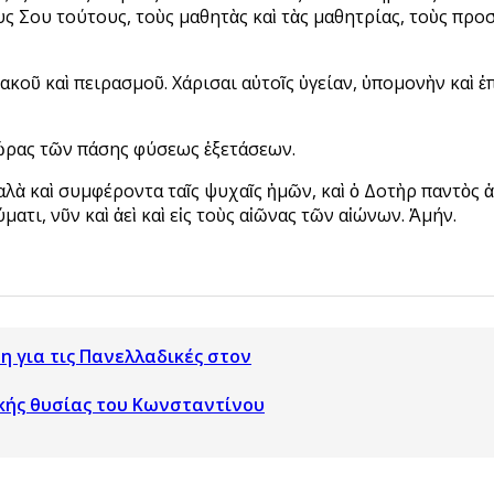
ς Σου τούτους, τοὺς μαθητὰς καὶ τὰς μαθητρίας, τοὺς προ
κοῦ καὶ πειρασμοῦ. Χάρισαι αὐτοῖς ὑγείαν, ὑπομονὴν καὶ 
 ὥρας τῶν πάσης φύσεως ἐξετάσεων.
 καλὰ καὶ συμφέροντα ταῖς ψυχαῖς ἡμῶν, καὶ ὁ Δοτὴρ παντὸς 
ατι, νῦν καὶ ἀεὶ καὶ εἰς τοὺς αἰῶνας τῶν αἰώνων. Ἀμήν.
 για τις Πανελλαδικές στον
ικής θυσίας του Κωνσταντίνου