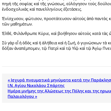
πηγὴ τῆς σοφίας καὶ τῆς γνώσεως, εὐλόγησον τοὺς δούλου
ἐνδοσχολικὰς καὶ πανελληνίους ἐξετάσεις.
Ἐνίσχυσον, φώτισον, προστάτευσον αὐτοὺς ἀπὸ παντὸς κα
τῶν μαθημάτων.
Ἐλθέ, Φιλάνθρωπε Κύριε, καὶ βοήθησον αὐτοὺς κατὰ τὰς
Σὺ γὰρ εἶ ἡ ὁδὸς καὶ ἡ ἀλήθεια καὶ ἡ ζωή, ὁ γιγνώσκων τὰ
δόξαν ἀναπέμπομεν, τῷ Πατρὶ καὶ τῷ Υἱῷ καὶ τῷ Ἁγίῳ Πνεύμ
« Ισχυρά πνευματικά μηνύματα κατά την Παράκληση
Ι.Ν. Αγίου Νικολάου Σπάρτης
Ημέρα μνήμης της Αλώσεως της Πόλης και της ηρω
Παλαιολόγου »