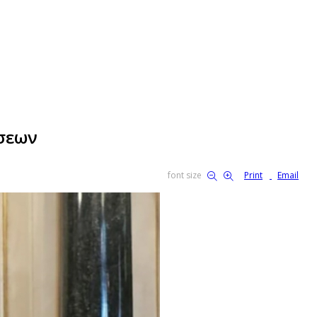
άσεων
font size
Print
Email