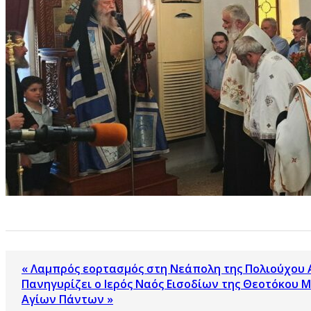
« Λαμπρός εορτασμός στη Νεάπολη της Πολιούχου 
Πανηγυρίζει ο Ιερός Ναός Εισοδίων της Θεοτόκου 
Αγίων Πάντων »