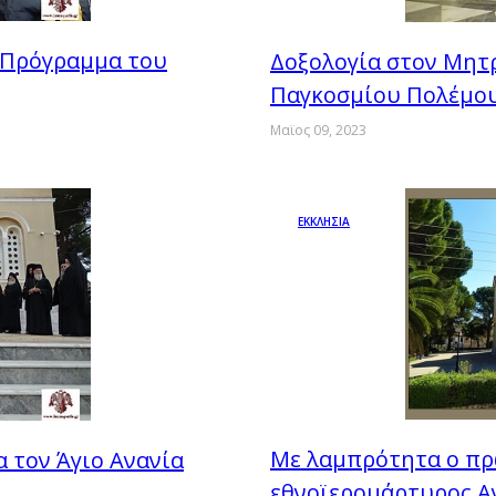
 Πρόγραμμα του
Δοξολογία στον Μητρ
Παγκοσμίου Πολέμο
Μαϊος 09, 2023
ΕΚΚΛΗΣΙΑ
Με λαμπρότητα ο πρ
 τον Άγιο Ανανία
εθνοϊερομάρτυρος Α