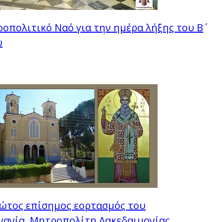
οπολιτικό Ναό για την ημέρα λήξης του Β΄
υ
ώτος επίσημος εορτασμός του
νανία, Μητροπολίτη Λακεδαιμονίας