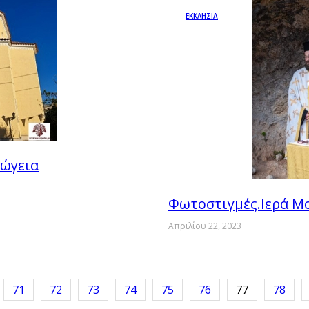
ΕΚΚΛΗΣΙΑ
νώγεια
Φωτοστιγμές.Ιερά Μ
Απριλίου 22, 2023
71
72
73
74
75
76
77
78