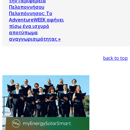
την Περιφέρεια
Πελοποννήσου
Πελοπόννησος: Το
AdventureWEEK αφήνει
πίσω ένα ισχυρό
αποτύπωμα
αναγνωρισιμότητας »
back to top