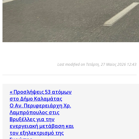
Last modified on Τετάρτη, 27 Μαϊος 2026 12:43
« Προσλήψεις 53 ατόμων
στο Δήμο Καλαμάτας
Ο Αν. Περιφερειάρχη Χρ.
Λαμπρόπουλος στις
Βρυξέλλες για την
ενεργειακή μετάβαση και
τον εξηλεκτρισμό της