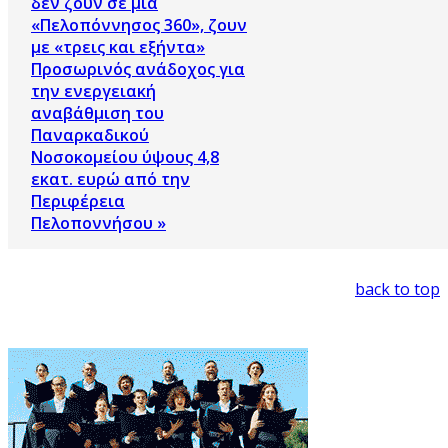
δεν ζουν σε μια
«Πελοπόννησος 360», ζουν
με «τρεις και εξήντα»
Προσωρινός ανάδοχος για
την ενεργειακή
αναβάθμιση του
Παναρκαδικού
Νοσοκομείου ύψους 4,8
εκατ. ευρώ από την
Περιφέρεια
Πελοποννήσου »
back to top