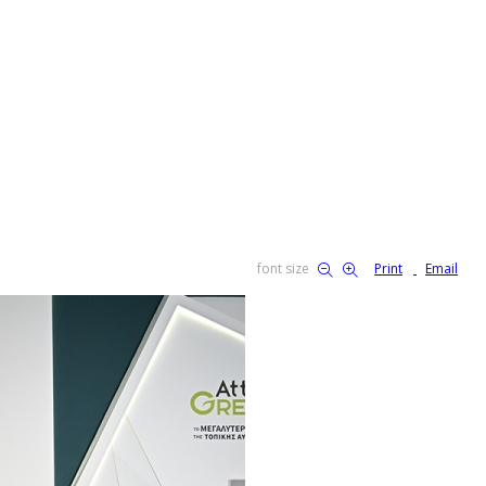
font size
Print
Email