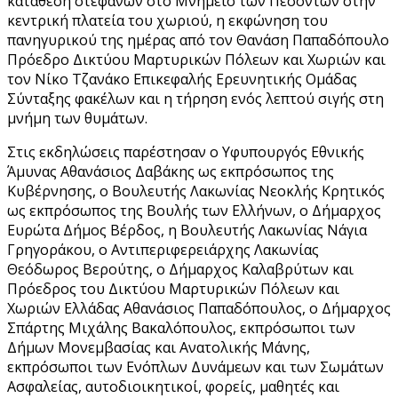
κατάθεση στεφάνων στο Μνημείο των Πεσόντων στην
κεντρική πλατεία του χωριού, η εκφώνηση του
πανηγυρικού της ημέρας από τον Θανάση Παπαδόπουλο
Πρόεδρο Δικτύου Μαρτυρικών Πόλεων και Χωριών και
τον Νίκο Τζανάκο Επικεφαλής Ερευνητικής Ομάδας
Σύνταξης φακέλων και η τήρηση ενός λεπτού σιγής στη
μνήμη των θυμάτων.
Στις εκδηλώσεις παρέστησαν ο Υφυπουργός Εθνικής
Άμυνας Αθανάσιος Δαβάκης ως εκπρόσωπος της
Κυβέρνησης, ο Βουλευτής Λακωνίας Νεοκλής Κρητικός
ως εκπρόσωπος της Βουλής των Ελλήνων, ο Δήμαρχος
Ευρώτα Δήμος Βέρδος, η Βουλευτής Λακωνίας Νάγια
Γρηγοράκου, ο Αντιπεριφερειάρχης Λακωνίας
Θεόδωρος Βερούτης, ο Δήμαρχος Καλαβρύτων και
Πρόεδρος του Δικτύου Μαρτυρικών Πόλεων και
Χωριών Ελλάδας Αθανάσιος Παπαδόπουλος, ο Δήμαρχος
Σπάρτης Μιχάλης Βακαλόπουλος, εκπρόσωποι των
Δήμων Μονεμβασίας και Ανατολικής Μάνης,
εκπρόσωποι των Ενόπλων Δυνάμεων και των Σωμάτων
Ασφαλείας, αυτοδιοικητικοί, φορείς, μαθητές και