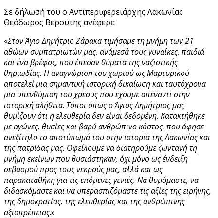
Σε δήλωσή του ο Αντιπεριφερειάρχης Λακωνίας
Θεόδωρος Βερούτης ανέφερε:
«
Στον Άγιο Δημήτριο Ζάρακα τιμήσαμε τη μνήμη των 21
αθώων συμπατριωτών μας, ανάμεσά τους γυναίκες, παιδιά
και ένα βρέφος, που έπεσαν θύματα της ναζιστικής
θηριωδίας. Η αναγνώριση του χωριού ως Μαρτυρικού
αποτελεί μια σημαντική ιστορική δικαίωση και ταυτόχρονα
μια υπενθύμιση του χρέους που έχουμε απέναντι στην
ιστορική αλήθεια
.
Τόποι όπως ο Άγιος Δημήτριος μας
θυμίζουν ότι η ελευθερία δεν είναι δεδομένη. Κατακτήθηκε
με αγώνες, θυσίες και βαρύ ανθρώπινο κόστος, που άφησε
ανεξίτηλο το αποτύπωμά του στην ιστορία της Λακωνίας και
της πατρίδας μας. Οφείλουμε να διατηρούμε ζωντανή τη
μνήμη εκείνων που θυσιάστηκαν, όχι μόνο ως ένδειξη
σεβασμού προς τους νεκρούς μας, αλλά και ως
παρακαταθήκη για τις επόμενες γενιές. Να θυμόμαστε, να
διδασκόμαστε και να υπερασπιζόμαστε τις αξίες της ειρήνης,
της δημοκρατίας, της ελευθερίας και της ανθρώπινης
αξιοπρέπειας
.»