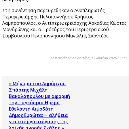
Στη συνάντηση παρευρέθηκαν ο Αναπληρωτής
Περιφερειάρχης Πελοποννήσου Χρήστος
Λαμπρόπουλος, ο Αντιπεριφερειάρχης Αρκαδίας Κώστας
Μανδρώνης και ο Πρόεδρος του Περιφερειακού
Συμβουλίου Πελοποννήσου Μανώλης Σκαντζός.
Last modified on Δευτέρα, 15 Ιουνίου 2026 11:00
« Μήνυμα του Δημάρχου
Σπάρτης Μιχάλη
Βακαλόπουλου με αφορμή
την Παγκόσμια Ημέρα
Εθελοντή Αιμοδότη
Δήμος Ευρώτα: Η αλήθεια
για το έργο στέγασης της
λαϊκής αγοράς Σκάλας »