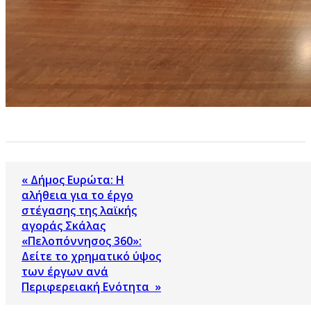
« Δήμος Ευρώτα: Η
αλήθεια για το έργο
στέγασης της λαϊκής
αγοράς Σκάλας
«Πελοπόννησος 360»:
Δείτε το χρηματικό ύψος
των έργων ανά
Περιφερειακή Ενότητα »