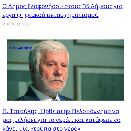
Ο Δήμος Ελαφονήσου στους 35 Δήμους για
έργα ψηφιακού μετασχηματισμού
Ιουλίου 11, 2026
ΑΥΤΟΔΙΟΙΚΗΣΗ
Π. Τατούλης: Ήρθε στην Πελοπόννησο να
μας μιλήσει για το νερό… και κατάφερε να
κάνει μία «τρύπα στο νερό»!