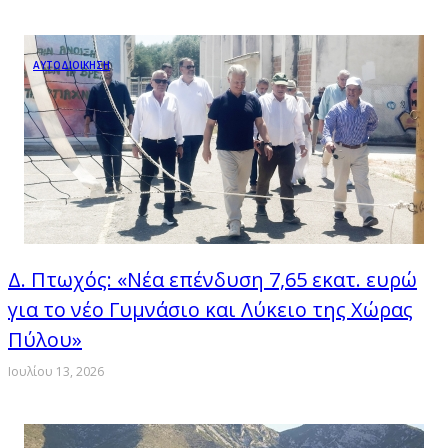
ΑΥΤΟΔΙΟΙΚΗΣΗ
Δ. Πτωχός: «Νέα επένδυση 7,65 εκατ. ευρώ
για το νέο Γυμνάσιο και Λύκειο της Χώρας
Πύλου»
Ιουλίου 13, 2026