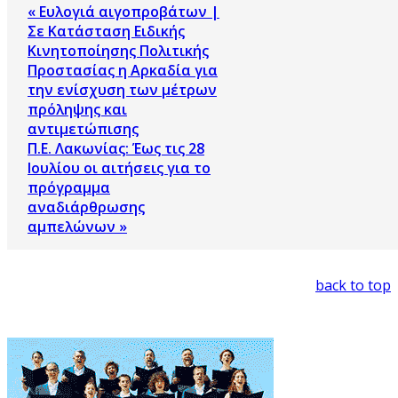
« Ευλογιά αιγοπροβάτων |
Σε Κατάσταση Ειδικής
Κινητοποίησης Πολιτικής
Προστασίας η Αρκαδία για
την ενίσχυση των μέτρων
πρόληψης και
αντιμετώπισης
Π.Ε. Λακωνίας: Έως τις 28
Ιουλίου οι αιτήσεις για το
πρόγραμμα
αναδιάρθρωσης
αμπελώνων »
back to top