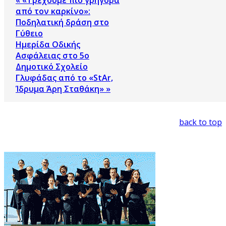
από τον καρκίνο»:
Ποδηλατική δράση στο
Γύθειο
Ημερίδα Οδικής
Ασφάλειας στο 5ο
Δημοτικό Σχολείο
Γλυφάδας από το «StAr,
Ίδρυμα Άρη Σταθάκη» »
back to top