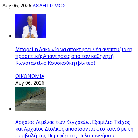
Αυγ 06, 2026
ΑΘΛΗΤΙΣΜΟΣ
Μπορεί η Λακωνία να αποκτήσει νέα αναπτυξιακή
προοπτική; Απαντήσεις από τον καθηγητή
Κωνσταντίνο Κουσκούκη (βίντεο)
ΟΙΚΟΝΟΜΙΑ
Αυγ 06, 2026
Αρχαίος Λιμένας των Κεγχρεών, Εξαμίλιο Τείχος
και Aρχαίος Δίολκος αποδίδονται στο κοινό με τη
συμβολή της Περιφέρειας Πελοποννήσου