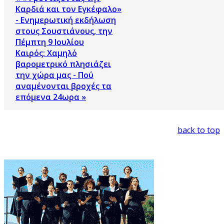
Καρδιά και τον Εγκέφαλο»
- Ενημερωτική εκδήλωση
στους Σουστιάνους, την
Πέμπτη 9 Ιουλίου
Καιρός: Χαμηλό
βαρομετρικό πλησιάζει
την χώρα μας - Πού
αναμένονται βροχές τα
επόμενα 24ωρα »
back to top