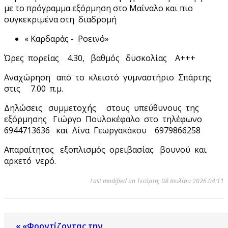
με το πρόγραμμα εξόρμηση στο Μαίναλο και πιο
συγκεκριμένα στη διαδρομή
« Καρδαράς - Ροεινό»
Ώρες πορείας 4.30, βαθμός δυσκολίας Α+++
Αναχώρηση από το κλειστό γυμναστήριο Σπάρτης
στις 7.00 π.μ.
Δηλώσεις συμμετοχής στους υπεύθυνους της
εξόρμησης Γιώργο Πουλοκέφαλο στο τηλέφωνο
6944713636 και Λίνα Γεωργακάκου 6979866258
Απαραίτητος εξοπλισμός ορειβασίας βουνού και
αρκετό νερό.
Last modified on Τετάρτη, 08 Ιουλίου 2026 04:11
« «Φροντίζοντας την