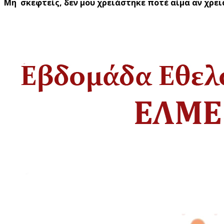
Μη σκεφτείς, δεν μου χρειάστηκε ποτέ αίμα αν χρε