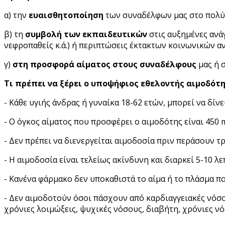
α) την
ευαισθητοποίηση
των συναδέλφων μας στο πολύ 
β) τη
συμβολή των εκπαιδευτικών
στις αυξημένες ανάγ
νεφροπαθείς κ.ά.) ή περιπτώσεις έκτακτων κοινωνικών α
γ)
στη προσφορά αίματος στους συναδέλφους
μας ή 
Τι πρέπει να ξέρει ο υποψήφιος εθελοντής αιμοδότη
- Κάθε υγιής άνδρας ή γυναίκα 18-62 ετών, μπορεί να δίν
- Ο όγκος αίματος που προσφέρει ο αιμοδότης είναι 450 
- Δεν πρέπει να διενεργείται αιμοδοσία πριν περάσουν τ
- Η αιμοδοσία είναι τελείως ακίνδυνη και διαρκεί 5-10 λε
- Κανένα φάρμακο δεν υποκαθιστά το αίμα ή το πλάσμα πο
- Δεν αιμοδοτούν όσοι πάσχουν από καρδιαγγειακές νόσο
χρόνιες λοιμώξεις, ψυχικές νόσους, διαβήτη, χρόνιες νό