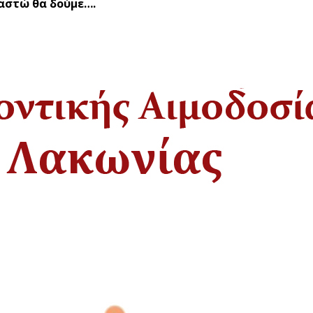
ιαστώ θα δούμε….