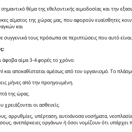
σημαντικό θέμα της εθελοντικής αιμοδοσίας και την εξασ
κες αίματος της χώρας μας, που αφορούν ευαίσθητες κοινω
ναγκών και
σε συγγενικά τους πρόσωπα σε περιπτώσεις που αυτό είναι
ς:
ει άφοβα αίμα 3-4 φορές το χρόνο.
ml και αποκαθίσταται αμέσως από τον οργανισμό. Το πλάσμα
ρεις μήνες από την προηγουμένη.
πτά της ώρας.
υ χρειάζονται οι ασθενείς.
υς, αρρυθμίες, υπέρταση, αυτοάνοσα νοσήματα, νεοπλασίε
σους, ανεπάρκειες οργάνων ή όσοι νομίζουν ότι υπάρχει π