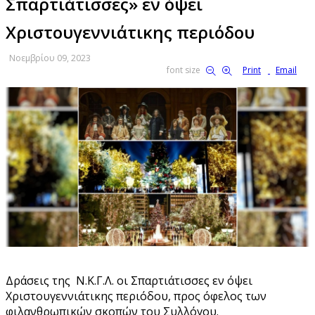
Σπαρτιάτισσες» εν όψει
Χριστουγεννιάτικης περιόδου
Νοεμβρίου 09, 2023
font size
Print
Email
Δράσεις της Ν.Κ.Γ.Λ. οι Σπαρτιάτισσες εν όψει
Χριστουγεννιάτικης περιόδου, προς όφελος των
φιλανθρωπικών σκοπών του Συλλόγου.