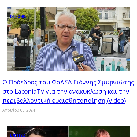
ΚΟΙΝΩΝΙΑ
Ο Πρόεδρος του ΦoΔΣΑ Γιάννης Σμυρνιώτης
στο LaconiaTV για την ανακύκλωση και την
περιβαλλοντική ευαισθητοποίηση (video)
Απριλίου 08, 2024
LIFE STYLE