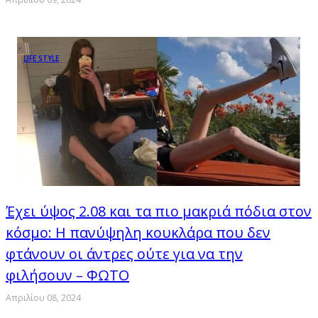
LIFE STYLE
Έχει ύψος 2.08 και τα πιο μακριά πόδια στον
κόσμο: Η πανύψηλη κουκλάρα που δεν
φτάνουν οι άντρες ούτε για να την
φιλήσουν – ΦΩΤΟ
Απριλίου 08, 2024