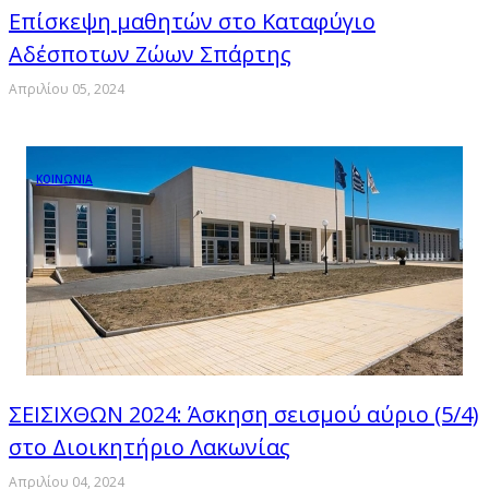
Επίσκεψη μαθητών στο Καταφύγιο
Αδέσποτων Ζώων Σπάρτης
Απριλίου 05, 2024
ΚΟΙΝΩΝΙΑ
ΣΕΙΣΙΧΘΩΝ 2024: Άσκηση σεισμού αύριο (5/4)
στο Διοικητήριο Λακωνίας
Απριλίου 04, 2024