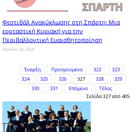
Φεστιβάλ Ανακύκλωσης στη Σπάρτη: Μια
εορταστική Κυριακή για την
Περιβαλλοντική Ευαισθητοποίηση
Απριλίου 02, 2024
Έναρξη
Προηγούμενο
322
323
324
325
326
327
328
329
330
331
Επόμενο
Τέλος
Σελίδα 327 από 405