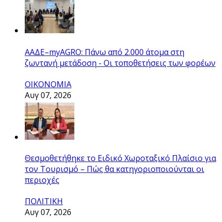
ΑΑΔΕ–myAGRO: Πάνω από 2.000 άτομα στη
ζωντανή μετάδοση - Οι τοποθετήσεις των φορέων
ΟΙΚΟΝΟΜΙΑ
Αυγ 07, 2026
Θεσμοθετήθηκε το Ειδικό Χωροταξικό Πλαίσιο για
τον Τουρισμό – Πώς θα κατηγοριοποιούνται οι
περιοχές
ΠΟΛΙΤΙΚΗ
Αυγ 07, 2026