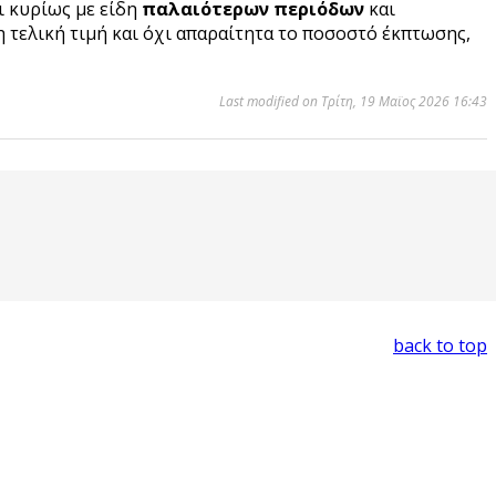
ι κυρίως με είδη
παλαιότερων περιόδων
και
 τελική τιμή και όχι απαραίτητα το ποσοστό έκπτωσης,
Last modified on Τρίτη, 19 Μαϊος 2026 16:43
back to top