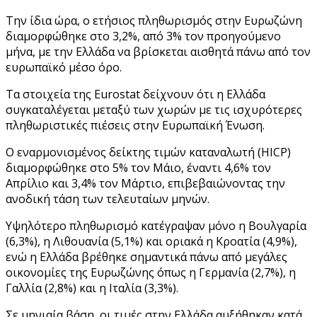
Την ίδια ώρα, ο ετήσιος πληθωρισμός στην Ευρωζώνη
διαμορφώθηκε στο 3,2%, από 3% τον προηγούμενο
μήνα, με την Ελλάδα να βρίσκεται αισθητά πάνω από τον
ευρωπαϊκό μέσο όρο.
Τα στοιχεία της Eurostat δείχνουν ότι η Ελλάδα
συγκαταλέγεται μεταξύ των χωρών με τις ισχυρότερες
πληθωριστικές πιέσεις στην Ευρωπαϊκή Ένωση.
Ο εναρμονισμένος δείκτης τιμών καταναλωτή (HICP)
διαμορφώθηκε στο 5% τον Μάιο, έναντι 4,6% τον
Απρίλιο και 3,4% τον Μάρτιο, επιβεβαιώνοντας την
ανοδική τάση των τελευταίων μηνών.
Υψηλότερο πληθωρισμό κατέγραψαν μόνο η Βουλγαρία
(6,3%), η Λιθουανία (5,1%) και οριακά η Κροατία (4,9%),
ενώ η Ελλάδα βρέθηκε σημαντικά πάνω από μεγάλες
οικονομίες της Ευρωζώνης όπως η Γερμανία (2,7%), η
Γαλλία (2,8%) και η Ιταλία (3,3%).
Σε μηνιαία βάση, οι τιμές στην Ελλάδα αυξήθηκαν κατά