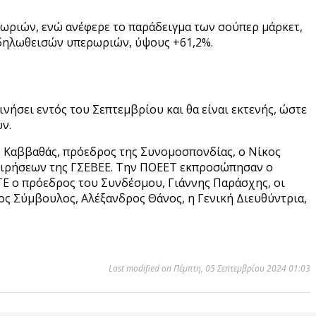
ρωριών, ενώ ανέφερε το παράδειγμα των σούπερ μάρκετ,
ν δηλωθεισών υπερωριών, ύψους +61,2%.
νήσει εντός του Σεπτεμβρίου και θα είναι εκτενής, ώστε
ν.
ς Καββαθάς, πρόεδρος της Συνομοσπονδίας, ο Νίκος
χειρήσεων της ΓΣΕΒΕΕ. Την ΠΟΕΕΤ εκπροσώπησαν ο
ΤΕ ο πρόεδρος του Συνδέσμου, Γιάννης Παράσχης, οι
ος Σύμβουλος, Αλέξανδρος Θάνος, η Γενική Διευθύντρια,
Last modified on Πέμπτη, 05 Σεπτεμβρίου 2024 01:03