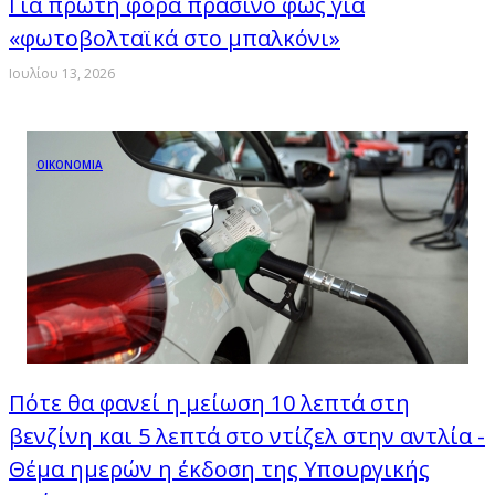
Για πρώτη φορά πράσινο φως για
«φωτοβολταϊκά στο μπαλκόνι»
Ιουλίου 13, 2026
ΟΙΚΟΝΟΜΙΑ
Πότε θα φανεί η μείωση 10 λεπτά στη
βενζίνη και 5 λεπτά στο ντίζελ στην αντλία -
Θέμα ημερών η έκδοση της Υπουργικής