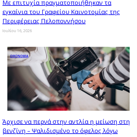
Με επιτυχία πραγματοποιήθηκαν τα
εγκαίνια του Γραφείου Καινοτομίας της
Περιφέρειας Πελοποννήσου
Ιουλίου 16, 2026
ΟΙΚΟΝΟΜΙΑ
Άρχισε να περνά στην αντλία η μείωση στη
βενζίνη – Ψαλιδισμένο το όφελος λόγω