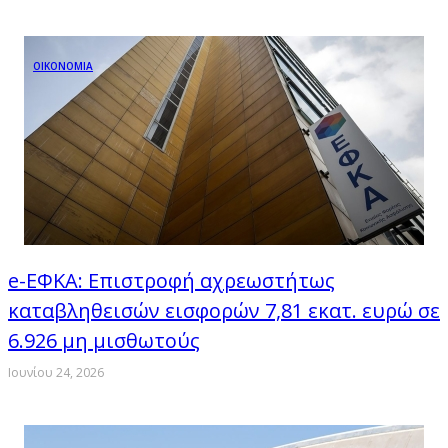
ΟΙΚΟΝΟΜΙΑ
e-ΕΦΚΑ: Επιστροφή αχρεωστήτως
καταβληθεισών εισφορών 7,81 εκατ. ευρώ σε
6.926 μη μισθωτούς
Ιουνίου 24, 2026