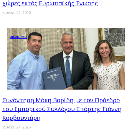
χώρες εκτός Ευρωπαϊκής Ένωσης
Ιουνίου 25, 2026
ΟΙΚΟΝΟΜΙΑ
Συνάντηση Μάκη Βορίδη με τον Πρόεδρο
του Εμπορικού Συλλόγου Σπάρτης Γιάννη
Καρβουνιάρη
Ιουνίου 24, 2026