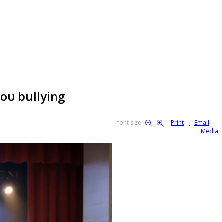
ου bullying
font size
Print
Email
Media