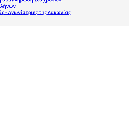
Ελλήνων
άς - Αγωνίστριες της Λακωνίας