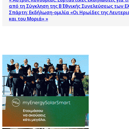
από τη Σύγκληση της Β΄ Εθνικής Συνελεύσεως των 
Σπάρτη: Εκδήλωση-ομιλία «Οι Ηρωίδες της Λευτερι
και του Μοριά» »