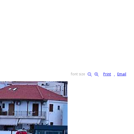
font size
Print
Email