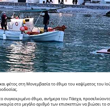
αι φέτος στη Μονεμβασία το έθιμο του καψίματος του Ιού
ροδοσίας.
το συγκεκριμένο έθιμο, ανήμερα του Πάσχα, προσελκύοντα
υκαιρία στο μεγάλο αριθμό των επισκεπτών να βιώσει το σ