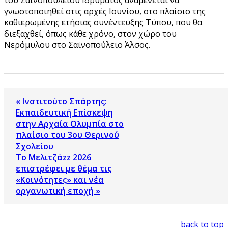
του Σαϊνοπούλειου Ιδρύματος αναμένεται να
γνωστοποιηθεί στις αρχές Ιουνίου, στο πλαίσιο της
καθιερωμένης ετήσιας συνέντευξης Τύπου, που θα
διεξαχθεί, όπως κάθε χρόνο, στον χώρο του
Νερόμυλου στο Σαϊνοπούλειο Άλσος.
« Ινστιτούτο Σπάρτης:
Εκπαιδευτική Επίσκεψη
στην Αρχαία Ολυμπία στο
πλαίσιο του 3ου Θερινού
Σχολείου
Το Μελιτζάzz 2026
επιστρέφει με θέμα τις
«Κοινότητες» και νέα
οργανωτική εποχή »
back to top