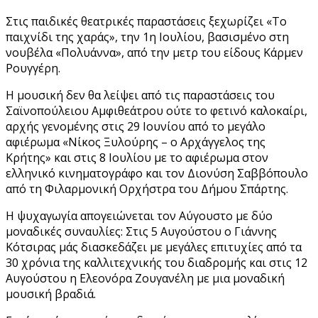
Στις παιδικές θεατρικές παραστάσεις ξεχωρίζει «Το
παιχνίδι της χαράς», την 1η Ιουλίου, βασισμένο στη
νουβέλα «Πολυάννα», από την μετρ του είδους Κάρμεν
Ρουγγέρη.
Η μουσική δεν θα λείψει από τις παραστάσεις του
Σαϊνοπούλειου Αμφιθεάτρου ούτε το φετινό καλοκαίρι,
αρχής γενομένης στις 29 Ιουνίου από το μεγάλο
αφιέρωμα «Νίκος Ξυλούρης – ο Αρχάγγελος της
Κρήτης» και στις 8 Ιουλίου με το αφιέρωμα στον
ελληνικό κινηματογράφο και τον Διονύση Σαββόπουλο
από τη Φιλαρμονική Ορχήστρα του Δήμου Σπάρτης.
Η ψυχαγωγία απογειώνεται τον Αύγουστο με δύο
μοναδικές συναυλίες: Στις 5 Αυγούστου ο Γιάννης
Κότσιρας μάς διασκεδάζει με μεγάλες επιτυχίες από τα
30 χρόνια της καλλιτεχνικής του διαδρομής και στις 12
Αυγούστου η Ελεονόρα Ζουγανέλη με μια μοναδική
μουσική βραδιά.