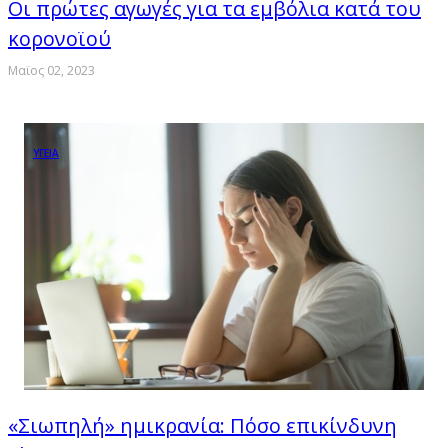
Οι πρώτες αγωγές για τα εμβόλια κατά του
κορονοϊού
Μαϊος 02, 2023
ΥΓΕΙΑ
«Σιωπηλή» ημικρανία: Πόσο επικίνδυνη