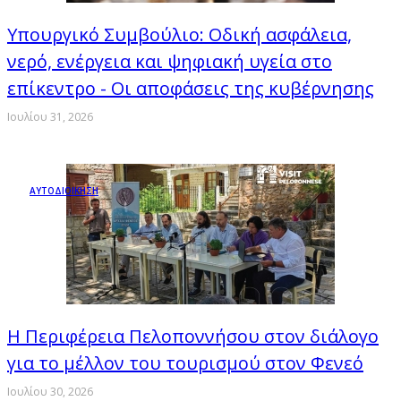
Υπουργικό Συμβούλιο: Οδική ασφάλεια,
νερό, ενέργεια και ψηφιακή υγεία στο
επίκεντρο - Οι αποφάσεις της κυβέρνησης
Ιουλίου 31, 2026
ΑΥΤΟΔΙΟΙΚΗΣΗ
Η Περιφέρεια Πελοποννήσου στον διάλογο
για το μέλλον του τουρισμού στον Φενεό
Ιουλίου 30, 2026