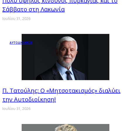
Πολύ υψηλός κίνδυνος πυρκαγιάς και το
Σάββατο στη Λακωνία
Ιουλίου 31, 2026
ΑΥΤΟΔΙΟΙΚΗΣΗ
Π. Τατούλης: Ο «Μητσοτακισμός» διαλύει
την Αυτοδιοίκηση!
Ιουλίου 31, 2026