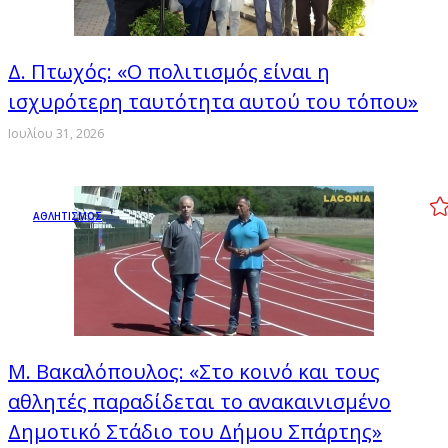
Δ. Πτωχός: «Ο πολιτισμός είναι η
ισχυρότερη ταυτότητα αυτού του τόπου»
Ιουλίου 31, 2026
ΑΘΛΗΤΙΣΜΟΣ
Μ. Βακαλόπουλος: «Στο κοινό και τους
αθλητές παραδίδεται το ανακαινισμένο
Δημοτικό Στάδιο του Δήμου Σπάρτης»