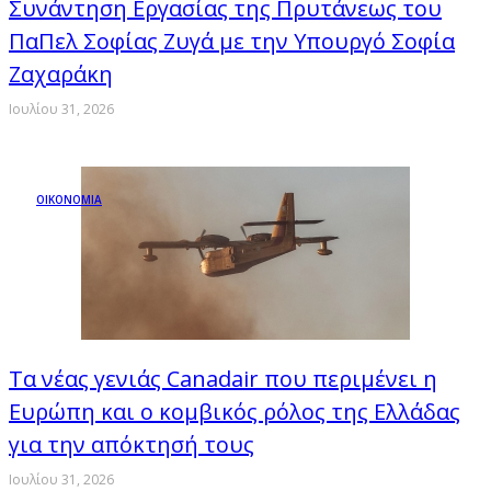
Συνάντηση Εργασίας της Πρυτάνεως του
ΠαΠελ Σοφίας Ζυγά με την Υπουργό Σοφία
Ζαχαράκη
Ιουλίου 31, 2026
ΟΙΚΟΝΟΜΙΑ
Τα νέας γενιάς Canadair που περιμένει η
Ευρώπη και ο κομβικός ρόλος της Ελλάδας
για την απόκτησή τους
Ιουλίου 31, 2026