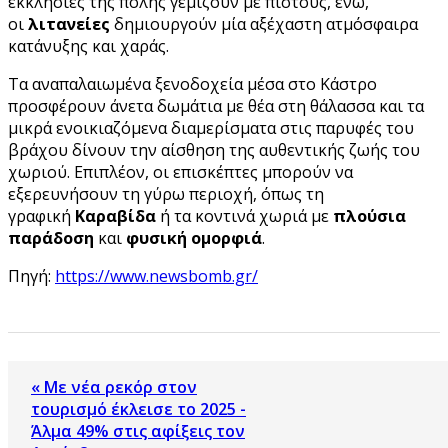
εκκλησίες της πόλης γεμίζουν με πιστούς, ενώ,
οι
λιτανείες
δημιουργούν μία αξέχαστη ατμόσφαιρα
κατάνυξης και χαράς.
Τα αναπαλαιωμένα ξενοδοχεία μέσα στο Κάστρο
προσφέρουν άνετα δωμάτια με θέα στη θάλασσα και τα
μικρά ενοικιαζόμενα διαμερίσματα στις παρυφές του
βράχου δίνουν την αίσθηση της αυθεντικής ζωής του
χωριού. Επιπλέον, οι επισκέπτες μπορούν να
εξερευνήσουν τη γύρω περιοχή, όπως τη
γραφική
Καραβίδα
ή τα κοντινά χωριά με
πλούσια
παράδοση
και
φυσική ομορφιά
.
Πηγή:
https://www.newsbomb.gr/
« Με νέα ρεκόρ στον
τουρισμό έκλεισε το 2025 -
Άλμα 49% στις αφίξεις τον