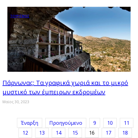
ΤΟΥΡΙΣΜΟΣ
Πάρνωνας: Τα γραφικά χωριά και το μικρό
μυστικό των έμπειρων εκδρομέων
Μαϊος 30, 2023
Έναρξη
Προηγούμενο
9
10
11
12
13
14
15
16
17
18