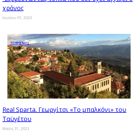
χρόνος
Ιουνίου 01, 2023
ΤΟΥΡΙΣΜΟΣ
Real Sparta. Γεωργίτσι «Το μπαλκόνι» του
Ταϋγέτου
Μαϊος 31, 2023